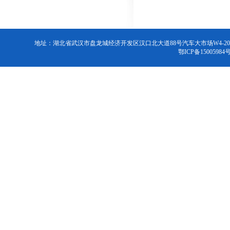
地址：湖北省武汉市盘龙城经济开发区汉口北大道88号汽车大市场W4-2026号 联系电话：
鄂ICP备15005984号