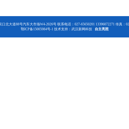
号汽车大市场W4-2026号 联系电话：027-65650201 13396072271 传真：027-6
鄂ICP备15005984号-1
技术支持：
武汉新网科技
自主亮照