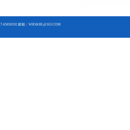
5650192 邮箱：WHSKBL@163.COM