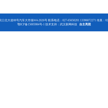
号汽车大市场W4-2026号 联系电话：027-65650201 13396072271 传真：027-6
鄂ICP备15005984号-1
技术支持：
武汉新网科技
自主亮照