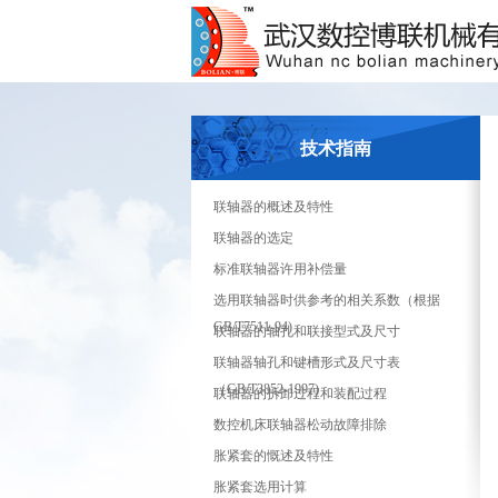
技术指南
联轴器的概述及特性
联轴器的选定
标准联轴器许用补偿量
选用联轴器时供参考的相关系数（根据
GB/T7511-94)
联轴器的轴孔和联接型式及尺寸
联轴器轴孔和键槽形式及尺寸表
（GB/T3852-1997)
联轴器的拆卸过程和装配过程
数控机床联轴器松动故障排除
胀紧套的慨述及特性
胀紧套选用计算