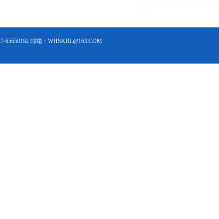
5650192 邮箱：WHSKBL@163.COM